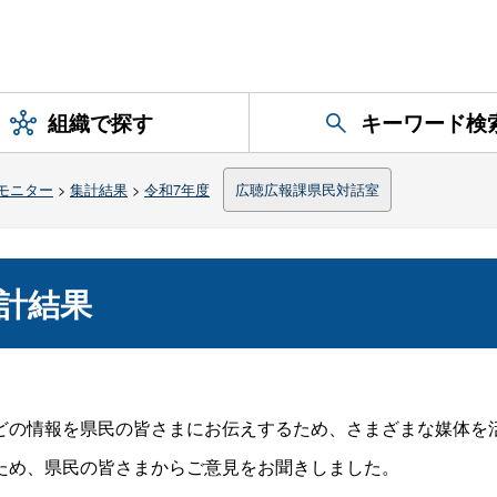
組織で探す
キーワード検
モニター
>
集計結果
>
令和7年度
広聴広報課県民対話室
計結果
の情報を県民の皆さまにお伝えするため、さまざまな媒体を
ため、県民の皆さまからご意見をお聞きしました。