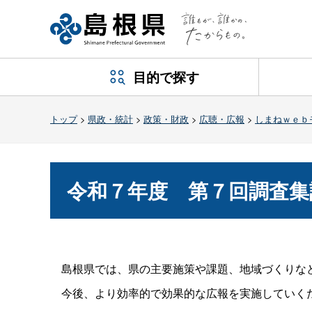
目的で探す
トップ
>
県政・統計
>
政策・財政
>
広聴・広報
>
しまねｗｅｂ
令和７年
度
第７回調査集
島根県では、県の主要施策や課題、地域づくりなど
今後、より効率的で効果的な広報を実施していく