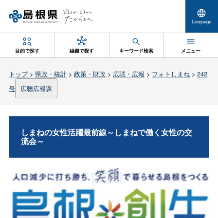
Language
目的で探す
組織で探す
キーワード検索
メニュー
トップ
>
県政・統計
>
政策・財政
>
広聴・広報
>
フォトしまね
>
242
号
広聴広報課
しまねの女性活躍最前線～しまねで働く女性の交
流会～