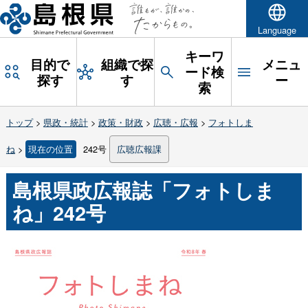
Language
キーワ
目的で
組織で探
メニュ
ード検
探す
す
ー
索
トップ
>
県政・統計
>
政策・財政
>
広聴・広報
>
フォトしま
ね
>
現在の位置
242号
広聴広報課
島根県政広報誌「フォトしま
ね」242号