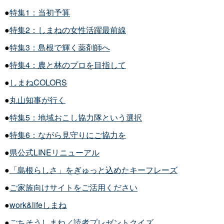
●
特集1：当初予算
●
特集2：しまねの女性活躍最前線
●
特集3：島根で輝く薬剤師へ
●
特集4：農と林のプロを目指して
●
しまねCOLORS
●
丸山知事が行く
●
特集5：地域おこし協力隊という選択
●
特集6：ながら見守りにご協力を
●
県公式LINEリニューアル
●
「島根らしさ」をぎゅっと込めたキーフレーズ
●
ご家族向けサイトをご活用ください
●
work&lifeしまね
●
ごちそうしまね／読者プレゼントクイズ