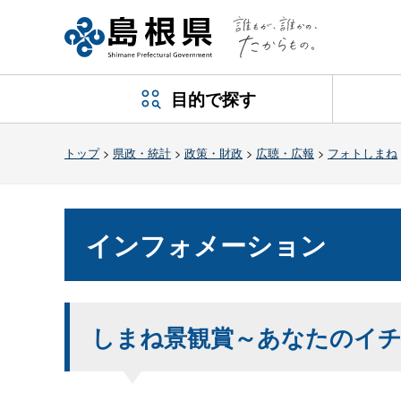
目的で探す
トップ
>
県政・統計
>
政策・財政
>
広聴・広報
>
フォトしまね
インフォメーション
しまね景観賞～あなたのイ