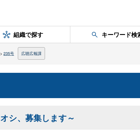
組織で探す
キーワード検
>
235号
広聴広報課
チオシ、募集します～