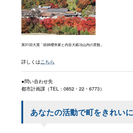
第31回大賞「鉄師櫻井家と内谷大鍛冶山内の景観」
詳しくは
こちら
●問い合わせ先
都市計画課（TEL：0852・22・6773）
あなたの活動で町をきれい