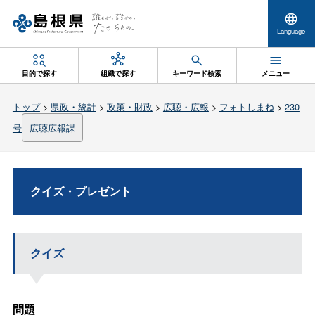
Language
目的で探す
組織で探す
キーワード検索
メニュー
トップ
>
県政・統計
>
政策・財政
>
広聴・広報
>
フォトしまね
>
230
号
広聴広報課
クイズ・プレゼント
クイズ
問題