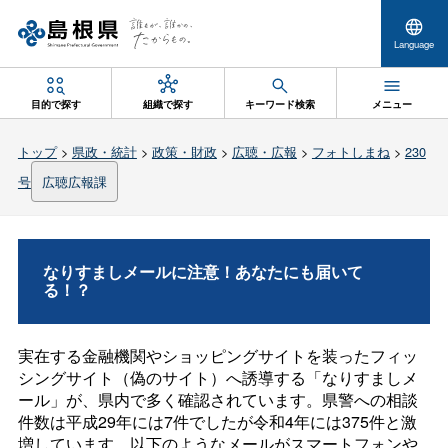
Language
目的で探す
組織で探す
キーワード検索
メニュー
トップ
>
県政・統計
>
政策・財政
>
広聴・広報
>
フォトしまね
>
230
号
広聴広報課
なりすましメールに注意！あなたにも届いて
る！？
実在する金融機関やショッピングサイトを装ったフィッ
シングサイト（偽のサイト）へ誘導する「なりすましメ
ール」が、県内で多く確認されています。県警への相談
件数は平成29年には7件でしたが令和4年には375件と激
増しています。以下のようなメールがスマートフォンや