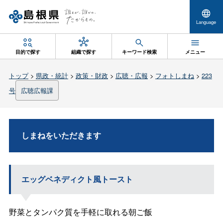
Language
目的で探す
組織で探す
キーワード検索
メニュー
トップ
>
県政・統計
>
政策・財政
>
広聴・広報
>
フォトしまね
>
223
号
広聴広報課
しまねをいただきます
エッグベネディクト風トースト
野菜とタンパク質を手軽に取れる朝ご飯