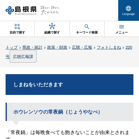
Language
目的で探す
組織で探す
キーワード検索
メニュー
トップ
>
県政・統計
>
政策・財政
>
広聴・広報
>
フォトしまね
>
220
号
広聴広報課
しまねをいただきます
ホウレンソウの常夜鍋（じょうやなべ）
「常夜鍋」は毎晩食べても飽きないことが由来とされま
す。