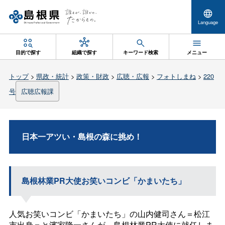
Language
目的で探す
組織で探す
キーワード検索
メニュー
トップ
>
県政・統計
>
政策・財政
>
広聴・広報
>
フォトしまね
>
220
号
広聴広報課
日本一アツい・島根の森に挑め！
島根林業PR大使お笑いコンビ「かまいたち」
人気お笑いコンビ「かまいたち」の山内健司さん＝松江
市出身＝と濱家隆一さんが、島根林業PR大使に就任しま