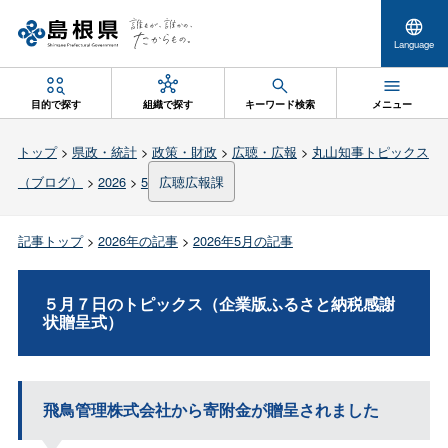
Language
目的で探す
組織で探す
キーワード検索
メニュー
トップ
>
県政・統計
>
政策・財政
>
広聴・広報
>
丸山知事トピックス
（ブログ）
>
2026
>
5
広聴広報課
記事トップ
>
2026年の記事
>
2026年5月の記事
５月７日のトピックス（企業版ふるさと納税感謝
状贈呈式）
飛鳥管理株式会社から寄附金が贈呈されました