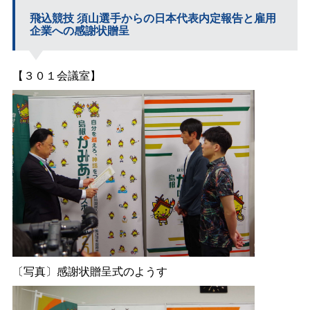
飛込競
技 須
山選手からの日本代表内定報告と雇用
企業への感謝状贈呈
【３０１会議室】
〔写真〕感謝状贈呈式のようす