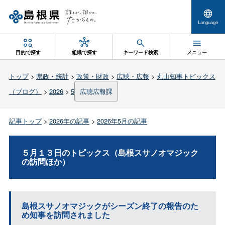
Language
目的で探す
組織で探す
キーワード検索
メニュー
トップ
>
県政・統計
>
政策・財政
>
広聴・広報
>
丸山知事トピックス
（ブログ）
>
2026
>
5
広聴広報課
記事トップ
>
2026年の記事
>
2026年5月の記事
５月１３日のトピックス（島根スサノオマジック
の訪問ほか）
島根スサノオマジックがシーズン終了の報告のた
め知事を訪問されました