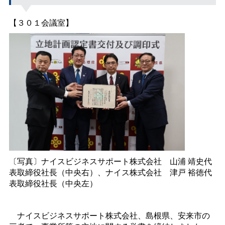
【３０１会議室】
〔写真〕ナイスビジネスサポート株式会
社
山
浦 靖
史代
表取締役社長（中央右）、ナイス株式会
社
津
戸 裕
徳代
表取締役社長（中央左）
ナイスビジネスサポート株式会社、島根県、安来市の