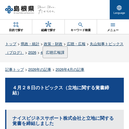
Language
目的で探す
組織で探す
キーワード検索
メニュー
トップ
>
県政・統計
>
政策・財政
>
広聴・広報
>
丸山知事トピックス
（ブログ）
>
2026
>
4
広聴広報課
記事トップ
>
2026年の記事
>
2026年4月の記事
４月２８日のトピックス（立地に関する覚書締
結）
ナイスビジネスサポート株式会社と立地に関する
覚書を締結しました