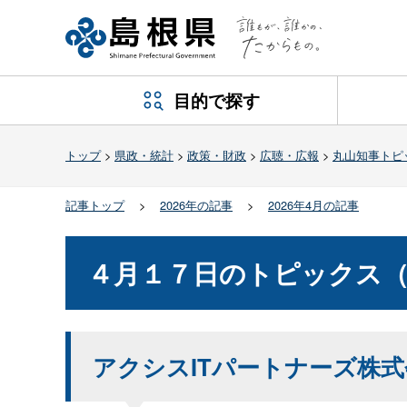
目的で探す
トップ
>
県政・統計
>
政策・財政
>
広聴・広報
>
丸山知事トピ
記事トップ
>
2026年の記事
>
2026年4月の記事
４月１７日のトピックス
アクシスITパートナーズ株