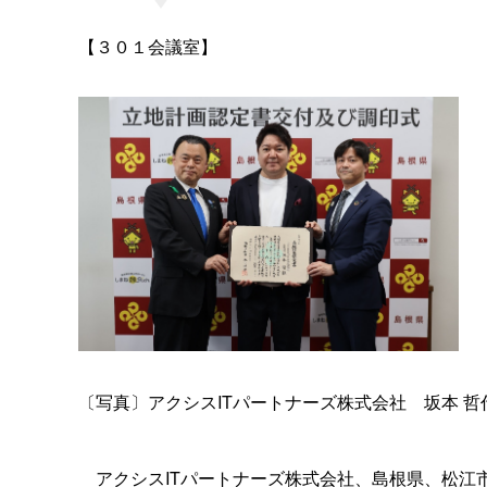
【３０１会議室】
〔写真〕アクシスITパートナーズ株式会
社
坂
本 哲
アクシスITパートナーズ株式会社、島根県、松江