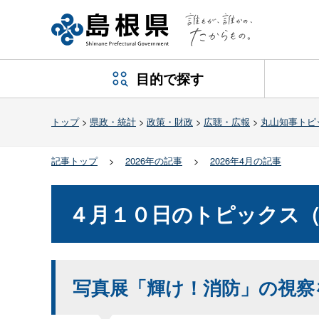
目的で探す
トップ
>
県政・統計
>
政策・財政
>
広聴・広報
>
丸山知事トピ
記事トップ
>
2026年の記事
>
2026年4月の記事
４月１０日のトピックス（
写真展「輝け！消防」の視察