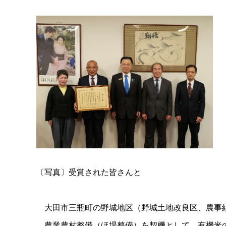
〔写真〕受賞された皆さんと
大田市三瓶町の野城地区（野城土地改良区、農事組
農業農村整備（ほ場整備）を契機として、有機米の