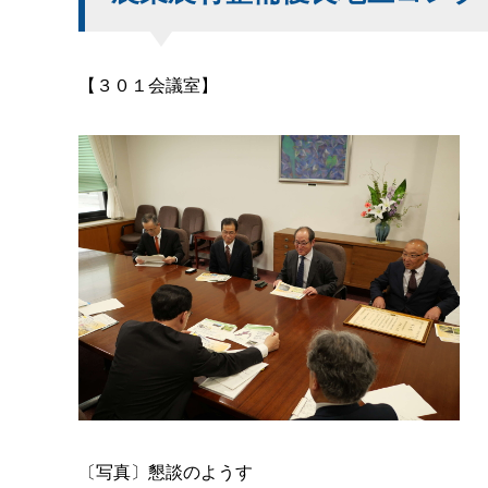
【３０１会議室】
〔写真〕懇談のようす