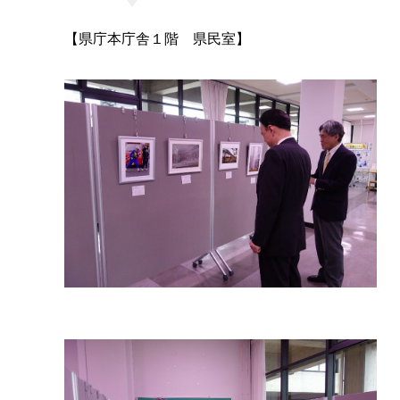
【県庁本庁舎１
階
県民室】