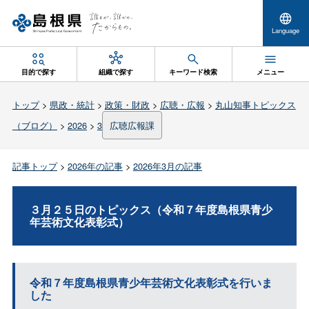
Language
目的で探す
組織で探す
キーワード検索
メニュー
トップ
>
県政・統計
>
政策・財政
>
広聴・広報
>
丸山知事トピックス
（ブログ）
>
2026
>
3
広聴広報課
記事トップ
>
2026年の記事
>
2026年3月の記事
３月２５日のトピックス（令和７年度島根県青少
年芸術文化表彰式）
令和７年度島根県青少年芸術文化表彰式を行いま
した