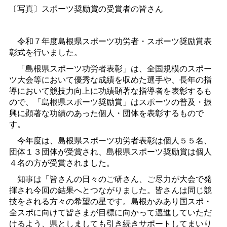
〔写真〕スポーツ奨励賞の受賞者の皆さん
令和７年度島根県スポーツ功労者・スポーツ奨励賞表
彰式を行いました。
「島根県スポーツ功労者表彰」は、全国規模のスポー
ツ大会等において優秀な成績を収めた選手や、長年の指
導において競技力向上に功績顕著な指導者を表彰するも
ので、「島根県スポーツ奨励賞」はスポーツの普及・振
興に顕著な功績のあった個人・団体を表彰するもので
す。
今年度は、島根県スポーツ功労者表彰は個人５５名、
団体１３団体が受賞され、島根県スポーツ奨励賞は個人
４名の方が受賞されました。
知事は「皆さんの日々のご研さん、ご尽力が大会で発
揮され今回の結果へとつながりました。皆さんは同じ競
技をされる方々の希望の星です。島根かみあり国スポ・
全スポに向けて皆さまが目標に向かって邁進していただ
けるよう、県としましても引き続きサポートしてまいり