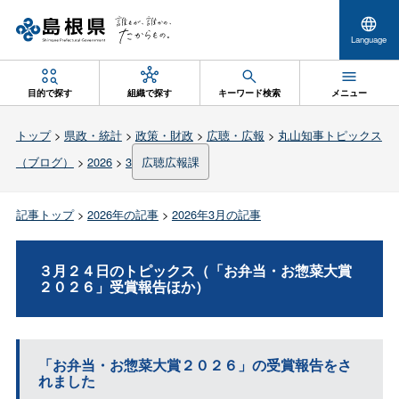
Language
目的で探す
組織で探す
キーワード検索
メニュー
トップ
>
県政・統計
>
政策・財政
>
広聴・広報
>
丸山知事トピックス
（ブログ）
>
2026
>
3
広聴広報課
記事トップ
>
2026年の記事
>
2026年3月の記事
３月２４日のトピックス（「お弁当・お惣菜大賞
２０２６」受賞報告ほか）
「お弁当・お惣菜大賞２０２６」の受賞報告をさ
れました