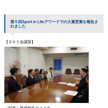
第５回Spor
t in L
ifeアワードでの大賞受賞を報告さ
れました
【３０１会議室】
〔写真〕受賞報告のようす