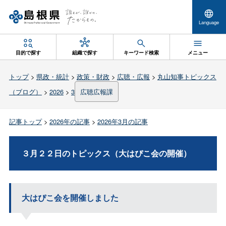
Language
目的で探す
組織で探す
キーワード検索
メニュー
トップ
>
県政・統計
>
政策・財政
>
広聴・広報
>
丸山知事トピックス
（ブログ）
>
2026
>
3
広聴広報課
記事トップ
>
2026年の記事
>
2026年3月の記事
３月２２日のトピックス（大はぴこ会の開催）
大はぴこ会を開催しました