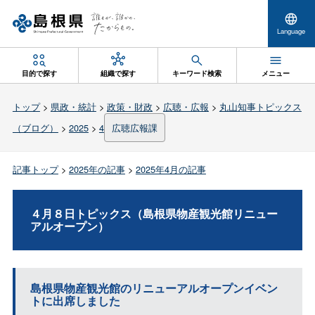
Language
目的で探す
組織で探す
キーワード検索
メニュー
トップ
>
県政・統計
>
政策・財政
>
広聴・広報
>
丸山知事トピックス
（ブログ）
>
2025
>
4
広聴広報課
記事トップ
>
2025年の記事
>
2025年4月の記事
４月８日トピックス（島根県物産観光館リニュー
アルオープン）
島根県物産観光館のリニューアルオープンイベン
トに出席しました