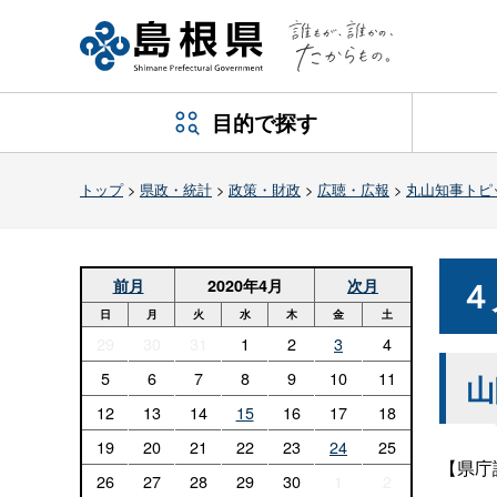
目的で探す
トップ
>
県政・統計
>
政策・財政
>
広聴・広報
>
丸山知事トピ
４
前月
2020年4月
次月
日
月
火
水
木
金
土
29
30
31
1
2
3
4
5
6
7
8
9
10
11
山
12
13
14
15
16
17
18
19
20
21
22
23
24
25
【県庁
26
27
28
29
30
1
2