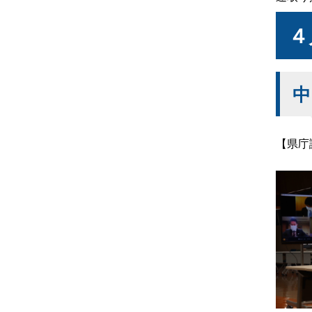
４
中
【県庁