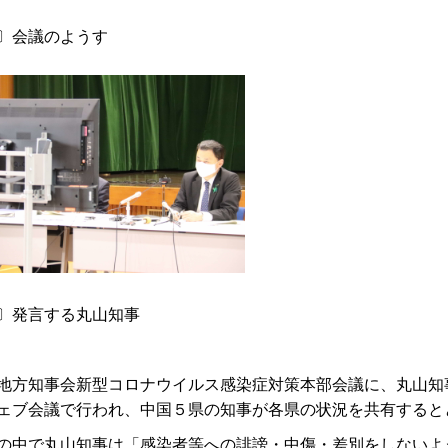
〕会議のようす
〕発言する丸山知事
方知事会新型コロナウイルス感染症対策本部会議に、丸山知
ェブ会議で行われ、中国５県の知事が各県の状況を共有すると
中で丸山知事は「感染者等への誹謗・中傷・差別をしないよ