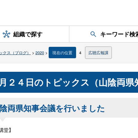
組織で探す
キーワード検
ックス（ブログ）
>
2020
>
現在の位置
4
広聴広報課
月２４日のトピックス（山陰両県
陰両県知事会議を行いました
講堂】