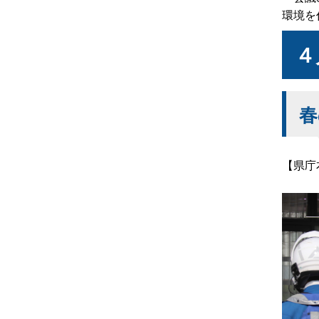
環境を
４
春
【県庁