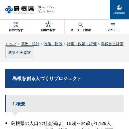
Language
目的で探す
組織で探す
キーワード検索
メニュー
トップ
>
県政・統計
>
政策・財政
>
計画・政策・評価
>
島根創生計画
政策企画監室
島根を創る人づくりプロジェクト
1.概要
島根県の人口の社会減は、15歳～24歳が1,129人