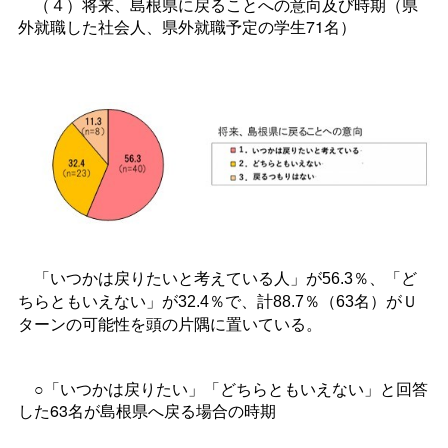
（４）将来、島根県に戻ることへの意向及び時期（県
外就職した社会人、県外就職予定の学生71名）
「いつかは戻りたいと考えている人」が
56.3
％、「ど
ちらともいえない」が
32.4
％で、計
88.7
％（
63
名）がＵ
ターンの可能性を頭の片隅に置いている。
○「いつかは戻りたい」「どちらともいえない」と回答
した63名が島根県へ戻る場合の時期