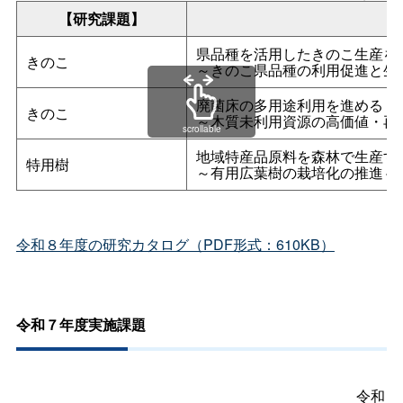
【研究課題】
県品種を活用したきのこ生産を
きのこ
～きのこ県品種の利用促進と生
廃菌床の多用途利用を進める
きのこ
～木質未利用資源の高価値・再
scrollable
地域特産品原料を森林で生産す
特用樹
～有用広葉樹の栽培化の推進～
令和８年度の研究カタログ（PDF形式：610KB）
令和７年度実施課題
令和７