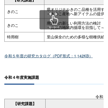
県オリジナルきのこ品種を活用す
きのこ
～きのこ産地へ新アイテムの提供
廃菌床の新しい利用方法の検討
きのこ
～資源の地域内循環を目指して～
scrollable
特用樹
里山保全のための多様な樹種供給
令和５年度の研究カタログ（PDF形式：1,142KB）
令和４年度実施課題
令和４
【研究課題】