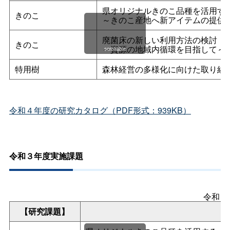
県オリジナルきのこ品種を活用す
きのこ
～きのこ産地へ新アイテムの提供
廃菌床の新しい利用方法の検討
きのこ
～資源の地域内循環を目指して～
scrollable
特用樹
森林経営の多様化に向けた取り組
令和４年度の研究カタログ（PDF形式：939KB）
令和３年度実施課題
令和３
【研究課題】