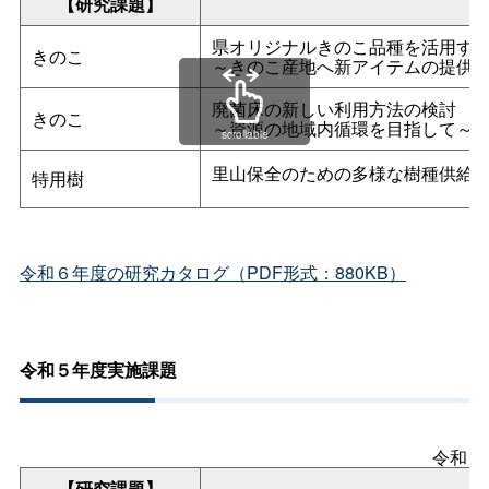
【研究課題】
県オリジナルきのこ品種を活用す
きのこ
～きのこ産地へ新アイテムの提供
廃菌床の新しい利用方法の検討
きのこ
～資源の地域内循環を目指して～
scrollable
里山保全のための多様な樹種供給
特用樹
令和６年度の研究カタログ（PDF形式：880KB）
令和５年度実施課題
令和５
【研究課題】