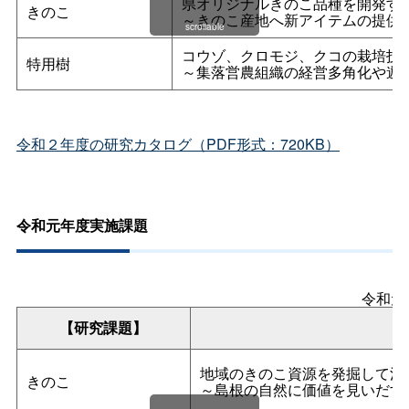
県オリジナルきのこ品種を開発す
きのこ
～きのこ産地へ新アイテムの提供
scrollable
コウゾ、クロモジ、クコの栽培技
特用樹
～集落営農組織の経営多角化や遊
令和２年度の研究カタログ（PDF形式：720KB）
令和元年度実施課題
令和元
【研究課題】
地域のきのこ資源を発掘して活
きのこ
～島根の自然に価値を見いだす