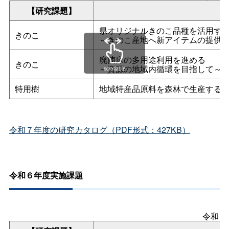
【研究課題】
県オリジナルきのこ品種を活用す
きのこ
～きのこ産地へ新アイテムの提供
廃菌床の多用途利用を進める
きのこ
～資源の地域内循環を目指して～
scrollable
特用樹
地域特産品原料を森林で生産する
令和７年度の研究カタログ（PDF形式：427KB）
令和６年度実施課題
令和６