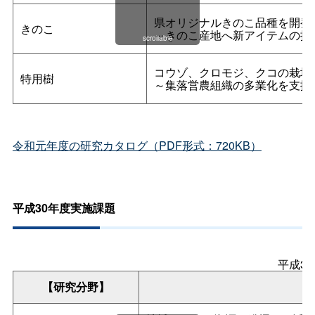
県オリジナルきのこ品種を開発
きのこ
～きのこ産地へ新アイテムの提
scrollable
コウゾ、クロモジ、クコの栽培
特用樹
～集落営農組織の多業化を支援
令和元年度の研究カタログ（PDF形式：720KB）
平成30年度実施課題
平成3
【研究分野】