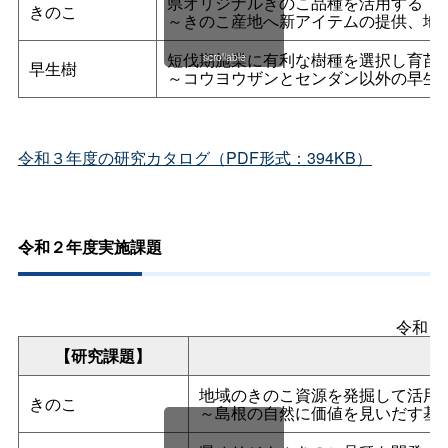
県オリジナルきのこ品種を活用する
きのこ
～きのこ産地へ新アイテムの提供、地
短伐期施業に有利な樹種を選択し育苗
scrollable
早生樹
～コウヨウザンとセンダン以外の早生
令和３年度の研究カタログ（PDF形式：394KB）
令和２年度実施課題
令和２
【研究課題】
地域のきのこ資源を発掘して活用
きのこ
～島根の自然に価値を見いだす基