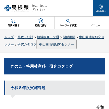
Language
目的で探す
組織で探す
キーワード検索
メニュー
トップ
>
県政・統計
>
地域振興・交通
>
関係機関
>
中山間地域研究セ
ンター
>
研究カタログ
中山間地域研究センター
きのこ・特用林産
科
研究カタログ
令和８年度実施課題
令和８