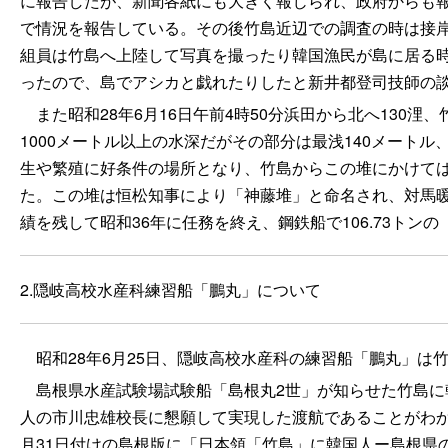
に報告したが、新聞各紙にも大きく報じられ、政府からも
で情況を報告している。その後竹島近辺での調査の時は接岸し同
組員は竹島へ上陸して写真を撮ったり韓国漁民が島に居る時
ったので、島でアシカと戯れたりしたと新井都登司技師の
また昭和28年6月16日午前4時50分浜田から北へ130浬
1000メートル以上の水深だがその部分は最浅140メートル
生や繁殖に好条件の場所となり、竹島からこの堆にかけて
た。この堆は恒松知事により「神藤堆」と命名され、対馬
績を残して昭和36年に任務を終え、鋼鉄船で106.73トン
2.隠岐高校水産科練習船「鵬丸」について
昭和28年6月25日、隠岐高校水産科の練習船「鵬丸」は
島根県水産試験場試験船「島根丸2世」が知らせた竹島に
人の市川忠雄校長に懇願して実現した渡航であることがわ
月31日付けの島根版に「日本領「竹島」に韓国人ー島根県