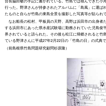
合長脇田敏の手記に書かれている。竹島では積んできた小
行った。野津さんが持参されたアルバムに「島風」に運ば
たものと自らが竹島の東島全景を撮影した写真等が貼られ
なお船長の松村、甲板員の天野、高野は浜田市の出身者だ
する浜田市にあった県水産試験場に勤務されていた児島俊
界されていると語られた。その後も松江に帰郷されると竹島
ている野津さんに平成27年2月22日の「竹島の日」の式典
（前島根県竹島問題研究顧問杉原隆）