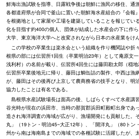
鮮海出漁試験を指導、日露戦争後は朝鮮に漁民の移住、通
各都道府県が合同で釜山に置いた朝鮮海水産組合の『会報』
を根拠地として家屋や工場を建築していることを報じている
化を目指す約400の個人、団体が結成した水産会の下に作
大学、東京海洋大学へと改変されながら日本の水産業をけ
この学校の卒業生は楽水会という組織を作り機関誌や折々
根県の部には伝習所1回生（卒業明治23年）として庵原文
浅利村）の名前が載り、伝習所4回生には藤田勘太郎（穏地
伝習所卒業後地元に帰り、藤田は鯛缶詰の製作、中西は漁網
が、藤田はその後再び上京して農商務省の技手となり、明治
協力したことは有名である。
島根県水産試験場長は面高の後、しばらくすべて水産講習所
谷光時が現在の浜田市、当時の那賀郡浜田町殿町出身であっ
造され海洋調査の海域が広がり、漁場開発にも貢献した。そ
丸」（19トン・明治45~大正12年）、「開洋丸」（80ト
州から南は海南島までの海域での各種試験に活躍したが、太