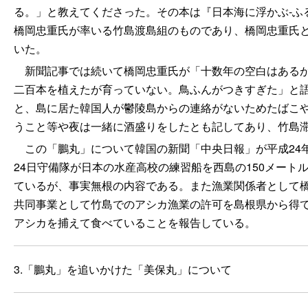
る。」と教えてくださった。その本は『日本海に浮かぶ‐ふ
橋岡忠重氏が率いる竹島渡島組のものであり、橋岡忠重氏
いた。
新聞記事では続いて橋岡忠重氏が「十数年の空白はあるが
二百本を植えたが育っていない。鳥ふんがつきすぎた」と
と、島に居た韓国人が鬱陵島からの連絡がないためたばこ
うこと等や夜は一緒に酒盛りをしたとも記してあり、竹島滞
この「鵬丸」について韓国の新聞「中央日報」が平成24年
24日守備隊が日本の水産高校の練習船を西島の150メー
ているが、事実無根の内容である。また漁業関係者として橋
共同事業として竹島でのアシカ漁業の許可を島根県から得て
アシカを捕えて食べていることを報告している。
3.「鵬丸」を追いかけた「美保丸」について