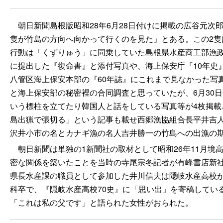
朝日新聞島根版昭和28年
6月28日付けに掲載の広谷元次
隻が竹島の方向へ向かって行くのを見た」とある。この2
行動は「くずりゅう」に同乗していた島根県水産商工部漁政
に提出した『復命書』と添付写真や、海上保安庁『10年史
八管区海上保安本部の『60年誌』にこれまで見なかった写
と海上保安部の秘密裡の合同調査と思っていたが、6月30
いう標柱を立てたり韓国人と話をしている写真等が4枚掲載
島出猟で張切る」という記事も載せ西郷漁協組合長平井吉
沢井小市の名とカナギ漁の名人吉井勝一の竹島への出漁の
朝日新聞は単独の1新聞社の取材として昭和26年11月境
密な関係を築いたことを当時の寺尾宗冬記者が有峰書店新
県長水産課の職員として参加した井川信夫は隠岐水産高校が
科卒で、『隠岐水産高校70史』に「思い出」を寄稿してい
「これは私の父です」と語られた女性がおられた。