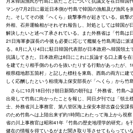
月末韓国漁民が竹島に居たことについて抗議文を在日韓国
マンが7月2日に最近日本側が竹島で韓国の漁船及び漁民を
た。そしてその後「へくら」銃撃事件が起きている。銃撃の
外相、石井運輸相がそれぞれ報告し、対処としては韓国が
解決したいと述べ了承されている。また外務省は「竹島は日
21日海軍参謀長の今後も必要に応じて艦艇を竹島周辺に派
る。8月に入り4日に駐日韓国代表部が日本政府へ韓国領土で
抗議してきた。日本政府は8日にこれに反論する口上書を
を建てたり相手側のものを抜いたりする行動があったが、1
根県穏地郡五箇村」と記した標柱を東島、西島の両方に建
しく応酬したという柏境海上保安部長が「へくら」から竹
さらに10月18日付け朝日新聞の朝刊は「外務省、竹島へ
出発して竹島に向かったことを報じ、同日夕刊では「領土
士、外務省川上事務官、第八管区海上保安本部古森公安課長
のため竹島へは上陸出来ず約1時間にわたって海上から視
省の川上事務官は昭和41年『竹島の歴史地理学的研究』を
健在の情報を得ているがまだ聞き取り等させてもらってい