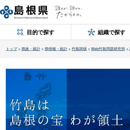
目的で探す
組織で探す
トップ
>
県政・統計
>
県情報・統計
>
竹島関係
>
Web竹島問題研究所
>