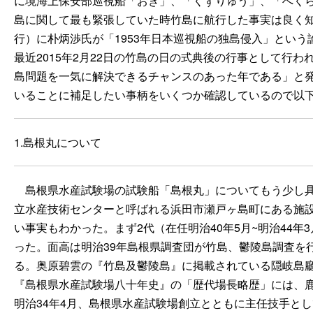
に境海上保安部巡視船「おき」、「くずりゅう」、「へくら
島に関して最も緊張していた時竹島に航行した事実は良く知られ
行）に朴炳渉氏が「1953年日本巡視船の独島侵入」とい
最近2015年2月22日の竹島の日の式典後の行事として行
島問題を一気に解決できるチャンスのあった年である」と発
いることに補足したい事柄をいくつか確認しているので以
1.島根丸について
島根県水産試験場の試験船「島根丸」についてもう少し具
立水産技術センターと呼ばれる浜田市瀬戸ヶ島町にある施
い事実もわかった。まず2代（在任明治40年5月~明治44年
った。面高は明治39年島根県調査団が竹島、鬱陵島調査を
る。奥原碧雲の『竹島及鬱陵島』に掲載されている隠岐島
『島根県水産試験場八十年史』の「歴代場長略歴」には、
明治34年4月、島根県水産試験場創立とともに主任技手と