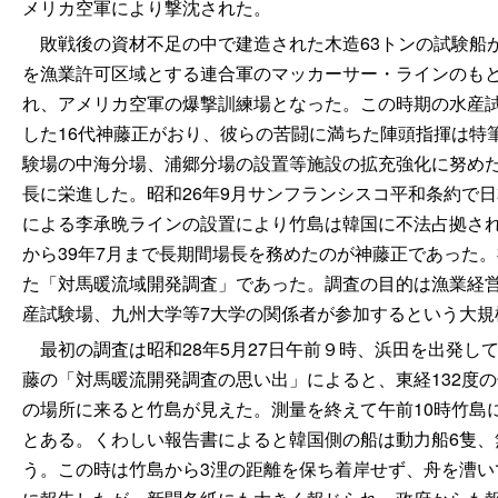
メリカ空軍により撃沈された。
敗戦後の資材不足の中で建造された木造63トンの試験船が
を漁業許可区域とする連合軍のマッカーサー・ラインのも
れ、アメリカ空軍の爆撃訓練場となった。この時期の水産試
した16代神藤正がおり、彼らの苦闘に満ちた陣頭指揮は特
験場の中海分場、浦郷分場の設置等施設の拡充強化に努めた
長に栄進した。昭和26年9月サンフランシスコ平和条約で
による李承晩ラインの設置により竹島は韓国に不法占拠され
から39年7月まで長期間場長を務めたのが神藤正であった
た「対馬暖流域開発調査」であった。調査の目的は漁業経営
産試験場、九州大学等7大学の関係者が参加するという大規
最初の調査は昭和28年5月27日午前９時、浜田を出発し
藤の「対馬暖流開発調査の思い出」によると、東経132度の
の場所に来ると竹島が見えた。測量を終えて午前10時竹島
とある。くわしい報告書によると韓国側の船は動力船6隻、
う。この時は竹島から3浬の距離を保ち着岸せず、舟を漕