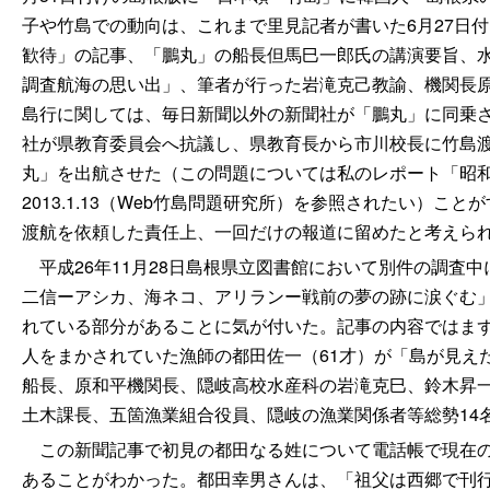
子や竹島での動向は、これまで里見記者が書いた6月27日
歓待」の記事、「鵬丸」の船長但馬巳一郎氏の講演要旨、水
調査航海の思い出」、筆者が行った岩滝克己教諭、機関長
島行に関しては、毎日新聞以外の新聞社が「鵬丸」に同乗
社が県教育委員会へ抗議し、県教育長から市川校長に竹島
丸」を出航させた（この問題については私のレポート「昭和
2013.1.13（Web竹島問題研究所）を参照されたい）
渡航を依頼した責任上、一回だけの報道に留めたと考えら
平成26年11月28日島根県立図書館において別件の調査中
二信ーアシカ、海ネコ、アリランー戦前の夢の跡に涙ぐむ
れている部分があることに気が付いた。記事の内容ではまず2
人をまかされていた漁師の都田佐一（61才）が「島が見え
船長、原和平機関長、隠岐高校水産科の岩滝克巳、鈴木昇
土木課長、五箇漁業組合役員、隠岐の漁業関係者等総勢14
この新聞記事で初見の都田なる姓について電話帳で現在の
あることがわかった。都田幸男さんは、「祖父は西郷で刊