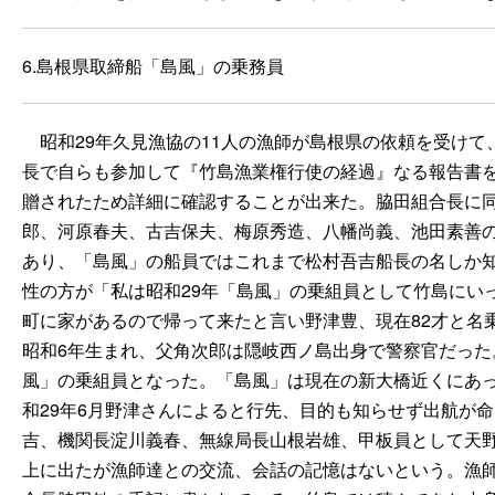
6.島根県取締船「島風」の乗務員
昭和29年久見漁協の11人の漁師が島根県の依頼を受けて
長で自らも参加して『竹島漁業権行使の経過』なる報告書
贈されたため詳細に確認することが出来た。脇田組合長に
郎、河原春夫、古吉保夫、梅原秀造、八幡尚義、池田素善の
あり、「島風」の船員ではこれまで松村吾吉船長の名しか知
性の方が「私は昭和29年「島風」の乗組員として竹島にい
町に家があるので帰って来たと言い野津豊、現在82才と名
昭和6年生まれ、父角次郎は隠岐西ノ島出身で警察官だった
風」の乗組員となった。「島風」は現在の新大橋近くにあ
和29年6月野津さんによると行先、目的も知らせず出航が
吉、機関長淀川義春、無線局長山根岩雄、甲板員として天
上に出たが漁師達との交流、会話の記憶はないという。漁