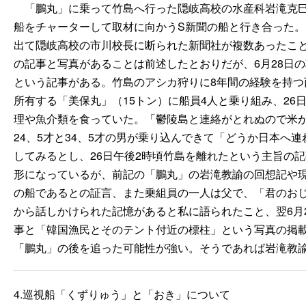
「
鵬丸」に乗って竹島へ行った隠岐高校の水産科岩滝克
船をチャーターして取材に向かうS新聞の船と行き合った
出て隠岐高校の市川校長に断られた新聞社が複数あったこと
の記事と写真があることは前述したとおりだが、6月28日の
という記事がある。竹島のアシカ狩りに8年間の経験を持つ
所有する「美保丸」（15トン）に船員4人と乗り組み、2
理や魚介類を食っていた。「鬱陵島と連絡がとれぬので米
24、5才と34、5才の男が乗り込んできて「どうか日本
してみるとし、26日午後2時頃竹島を離れたという主旨の
形になっているが、前記の「鵬丸」の岩滝教諭の回想記や
の船であるとの証言、また乗組員の一人は父で、「君のお
から話しかけられた記憶があると私に語られたこと、翌6月
事と「韓国漁民とそのテント付近の標柱」という写真の掲
「鵬丸」の後を追った可能性が強い。そうであれば岩滝教
4.巡視船「くずりゅう」と「おき」について