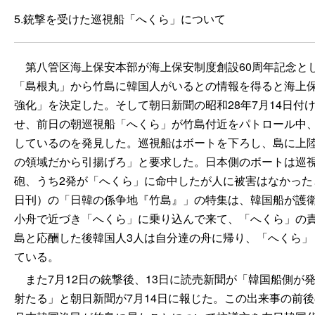
5.銃撃を受けた巡視船「へくら」について
第八管区海上保安本部が海上保安制度創設60周年記念とし
「島根丸」から竹島に韓国人がいるとの情報を得ると海上保
強化」を決定した。そして朝日新聞の昭和28年7月14日付
せ、前日の朝巡視船「へくら」が竹島付近をパトロール中、
しているのを発見した。巡視船はボートを下ろし、島に上
の領域だから引揚げろ」と要求した。日本側のボートは巡
砲、うち2発が「へくら」に命中したが人に被害はなかったと報
日刊）の「日韓の係争地『竹島』」の特集は、韓国船が護
小舟で近づき「へくら」に乗り込んで来て、「へくら」の
島と応酬した後韓国人3人は自分達の舟に帰り、「へくら」
ている。
また7月12日の銃撃後、13日に読売新聞が「韓国船側が
射たる」と朝日新聞が7月14日に報じた。この出来事の前後