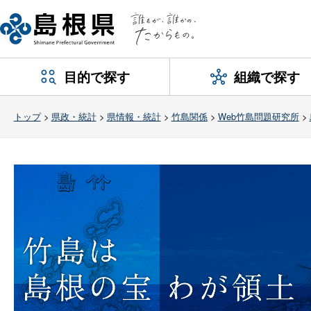
目的で探す
組織で探す
トップ
>
県政・統計
>
県情報・統計
>
竹島関係
>
Web竹島問題研究所
>