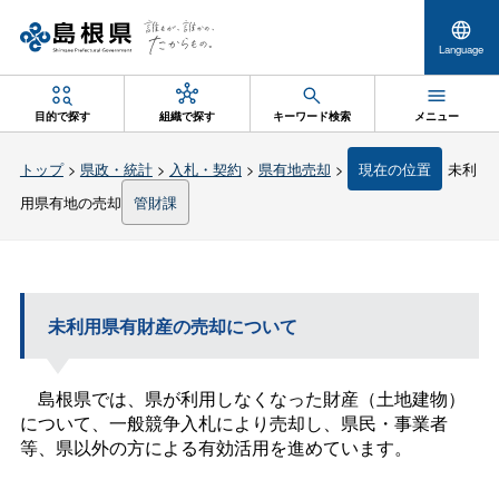
Language
目的で探す
組織で探す
キーワード検索
メニュー
トップ
>
県政・統計
>
入札・契約
>
県有地売却
>
現在の位置
未利
用県有地の売却
管財課
未利用県有財産の売却について
島根県では、県が利用しなくなった財産（土地建物）
について、一般競争入札により売却し、県民・事業者
等、県以外の方による有効活用を進めています。