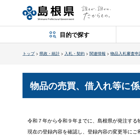
目的で探す
トップ
>
県政・統計
>
入札・契約
>
関連情報
>
物品入札審査申
物品の売買、借入れ等に係
令和７年から令和９年までに、島根県が発注する物
現在の登録内容を確認し、登録内容の変更等にご