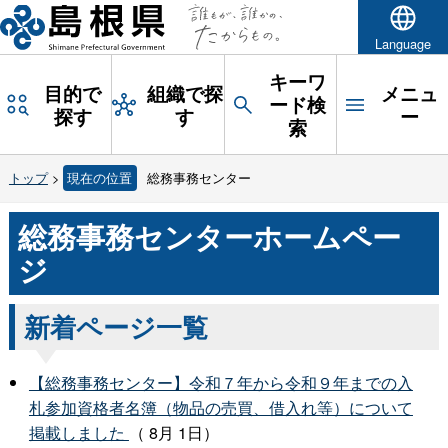
Language
キーワ
目的で
組織で探
メニュ
ード検
探す
す
ー
索
トップ
>
現在の位置
総務事務センター
総務事務センターホームペー
ジ
新着ページ一覧
【総務事務センター】令和７年から令和９年までの入
札参加資格者名簿（物品の売買、借入れ等）について
掲載しました
（ 8月 1日）