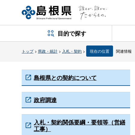
目的で探す
トップ
>
県政・統計
>
入札・契約
>
現在の位置
関連情報
島根県との契約について
政府調達
入札・契約関係要綱・要領等（営繕
工事）