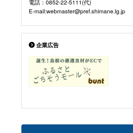
電話：0852-22-5111(代)
E-mail:webmaster@pref.shimane.lg.jp
企業広告