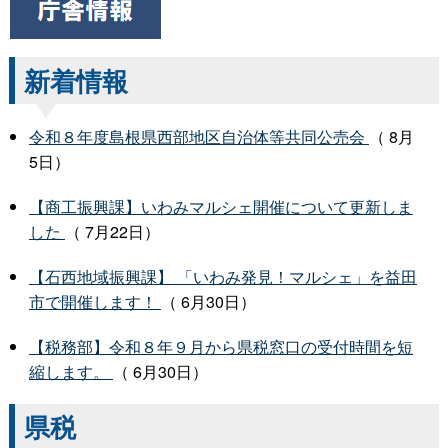
新着情報
令和８年度島根県西部地区自治体等共同公売会
（ 8月
5日）
【商工振興課】いわみマルシェ開催について更新しま
した
（ 7月22日）
【石西地域振興課】 「いわみ発見！マルシェ」を益田
市で開催します！
（ 6月30日）
【税務部】令和８年９月から県税窓口の受付時間を短
縮します。
（ 6月30日）
県税