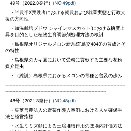
49号（2022.3発行）
(NO.49pdf)
・半農半X実践者における就農および就業実態と行政支
援の方向性
・加温栽培ブドウ’シャインマスカット’における糖度上
昇を目的とした植物生育調節剤処理方法の検討
・島根県オリジナルメロン新系統’島交4843’の育成とそ
の特性
・島根県のカキ園において受粉に貢献する主要な花粉
媒介昆虫
・（総説）島根県におかるメロンの育種と普及の歩み
----------------------------------------------------------------------------------
---------------------------------------------------------------------
48号（2021.3発行）
(NO.48pdf)
・集落営農法人の野菜作導入事例における人材確保手
法と経営指標
・水生ミミズ類による土壌堆積作用のほ場内評価方法