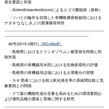
発生要因と対策
・
Sclerotiniasclerotiorum
によるエゴマ菌核病（新称）
・ソバとの輪作を目指した有機晩播密植栽培における
ナタネ‘ななしきぶ’の窒素吸収特性
----------------------------------------------------------------------------------
---------------------------------------------------------------------
46号(2019.3発行)
（NO.46pdf）
・島根県におけるクリシギゾウムシ被害発生時期と防
除対策
・島根県の有機栽培水田における生物多様性の評価
・島根県の有機栽培ほ場における土壌養分の実態
・カキ‘西条’における樹上軟化発生率の系統間比較と気
象要因との関係
・クワ葉の機能性成分含量を高めるための環境要因お
よび適性品種の選抜と育種に関する研究
----------------------------------------------------------------------------------