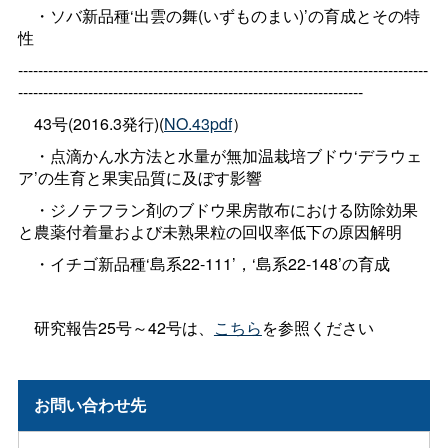
・ソバ新品種‘出雲の舞(いずものまい)’の育成とその特
性
----------------------------------------------------------------------------------
---------------------------------------------------------------------
43号(2016.3発行)(
NO.43pdf
）
・点滴かん水方法と水量が無加温栽培ブドウ‘デラウェ
ア’の生育と果実品質に及ぼす影響
・ジノテフラン剤のブドウ果房散布における防除効果
と農薬付着量および未熟果粒の回収率低下の原因解明
・イチゴ新品種‘島系22-111’，‘島系22-148’の育成
研究報告25号～42号は、
こちら
を参照ください
お問い合わせ先