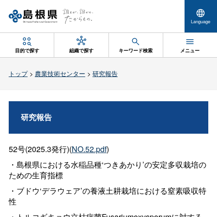
Language
目的で探す
組織で探す
キーワード検索
メニュー
トップ
>
農業技術センター
>
研究報告
研究報告
52号(2025.3発行)(
NO.52.pdf
)
・島根県における水稲品種‘つきあかり’の安定多収栽培の
ための生育指標
・ブドウ‘デラウェア’の養液土耕栽培における窒素吸収特
性
・トルコギキョウ立枯病菌Fusariumoxysporumに対する