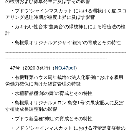
の検討および雑草発生に及ぼすその影響
・ブドウ‘シャインマスカット’における環状はく皮,スコ
アリング処理時期が糖度上昇に及ぼす影響
・カキわい性台木‘豊楽台’の緑枝挿しによる増殖法の検
討
・島根県オリジナルアジサイ‘銀河‘の育成とその特性
----------------------------------------------------------------------------------
---------------------------------------------------------------------
47号（2020.3発行)（
NO.47pdf
）
・有機野菜ハウス周年栽培の法人化事例における雇用
労働力確保に向けた経営管理の特徴
・水稲新品種‘縁の舞’の育成とその特性
・島根県オリジナルメロン‘島交1号’の果実肥大に及ぼ
す植物成長調整剤の影響
・ブドウ新品種‘神紅’の育成とその特性
・ブドウ‘シャインマスカット’における花蕾黒変症状の