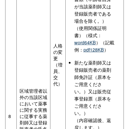
が当該薬剤師又は
登録販売者である
場合を除く。）
（使用関係証明
書）（様式：
word64KB
）（記載
人格
例：
pdf128KB
）
の変
更
新たな薬剤師又は
（増
登録販売者の薬剤
員、
師免許証（原本を
交
代）
ご用意くださ
区域管理者以
い。）又は販売従
外の当該区域
事登録票（原本を
において薬事
ご用意くださ
に関する実務
い。）
8
に従事する薬
（内容確認後、返
剤師又は登録
戻します。）
販売者の氏名