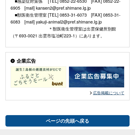
■感染症対策係 [TEL] 0852-22-6530 [FAX] 0852-22-
6905 [mail] kansen2@pref.shimane.lg.jp
■獣医衛生管理室 [TEL] 0853-31-6073 [FAX] 0853-31-
6083 [mail] yakuji-animal2@pref.shimane.lg.jp
＊獣医衛生管理室は出雲保健所別館
（〒693-0021 出雲市塩冶町223-1）にあります。
企業広告
広告掲載について
ページの先頭へ戻る