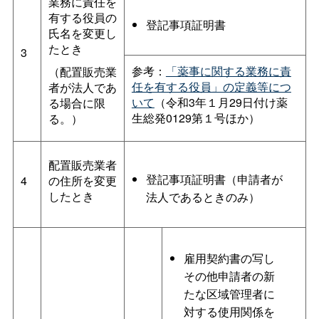
業務に責任を
有する役員の
登記事項証明書
氏名を変更し
たとき
3
参考：
「薬事に関する業務に責
（配置販売業
任を有する役員」の定義等につ
者が法人であ
いて
（令和3年１月29日付け薬
る場合に限
生総発0129第１号ほか）
る。）
配置販売業者
登記事項証明書（申請者が
4
の住所を変更
したとき
法人であるときのみ）
雇用契約書の写し
その他申請者の新
たな区域管理者に
対する使用関係を