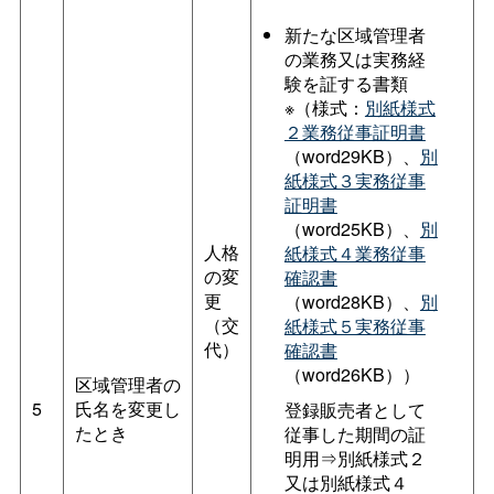
新たな区域管理者
の業務又は実務経
験を証する書類
※（様式：
別紙様式
２業務従事証明書
（word29KB）、
別
紙様式３実務従事
証明書
（word25KB）、
別
人格
紙様式４業務従事
の変
確認書
更
（word28KB）、
別
（交
紙様式５実務従事
代）
確認書
（word26KB））
区域管理者の
5
氏名を変更し
登録販売者として
たとき
従事した期間の証
明用⇒別紙様式２
又は別紙様式４