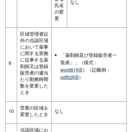
なし
氏名
の変
更
区域管理者以
外の当該区域
において薬事
に関する実務
「薬剤師及び登録販売者一
に従事する薬
覧表」」（様式：
9
剤師又は登録
word81KB
）（記載例：
販売者の週当
pdf52KB
）
たり勤務時間
数を変更した
とき
営業の区域を
10
なし
変更したとき
当該区域にお