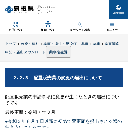
Language
目的で探す
組織で探す
キーワード検索
メニュー
トップ
>
医療・福祉
>
薬事・衛生・感染症
>
薬事
>
薬事
>
薬事関係
申請・届出ダウンロード
薬事衛生課
２-２-３．配置販売業の変更の届出について
配置販売業の申請事項に変更が生じたときの届出につい
てです
最終更新：令和７年３月
※令和３年８月１日以降に初めて変更届を提出される際の
留意点はこちらです※