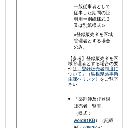
一般従事者として
従事した期間の証
明用⇒別紙様式３
又は別紙様式５
※登録販売者を区域
管理者とする場合
のみ。
【参考】登録販売者を区
域管理者とする場合の要
件は
「登録販売者制度に
ついて」（島根県薬事衛
生課へリンク）
をご覧下
さい
「薬剤師及び登録
販売者一覧表」
（様式：
word81KB
）（記載
例：
pdf52KB
）