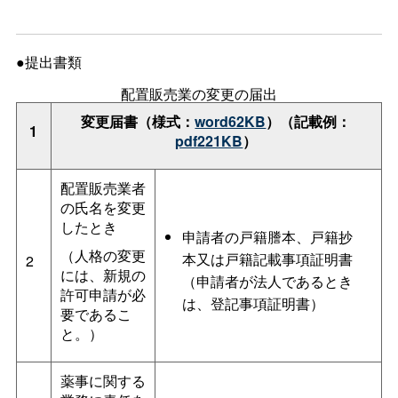
●提出書類
配置販売業の変更の届出
変更届書（様式：
word62KB
）（記載例：
1
pdf221KB
）
配置販売業者
の氏名を変更
したとき
申請者の戸籍謄本、戸籍抄
（人格の変更
本又は戸籍記載事項証明書
2
には、新規の
（申請者が法人であるとき
許可申請が必
は、登記事項証明書）
要であるこ
と。）
薬事に関する