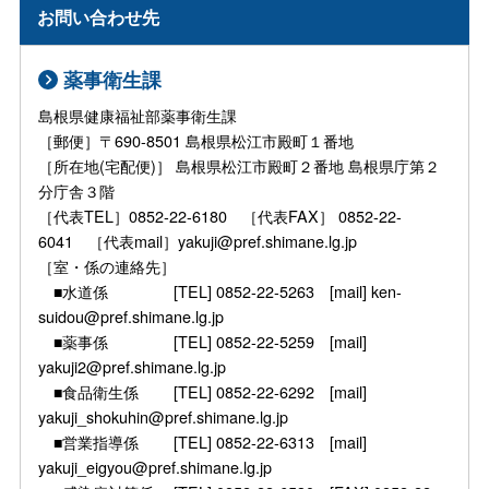
お問い合わせ先
薬事衛生課
島根県健康福祉部薬事衛生課
［郵便］〒690-8501 島根県松江市殿町１番地
［所在地(宅配便)］ 島根県松江市殿町２番地 島根県庁第２
分庁舎３階
［代表TEL］0852-22-6180 ［代表FAX］ 0852-22-
6041 ［代表mail］yakuji@pref.shimane.lg.jp
［室・係の連絡先］
■水道係 [TEL] 0852-22-5263 [mail] ken-
suidou@pref.shimane.lg.jp
■薬事係 [TEL] 0852-22-5259 [mail]
yakuji2@pref.shimane.lg.jp
■食品衛生係 [TEL] 0852-22-6292 [mail]
yakuji_shokuhin@pref.shimane.lg.jp
■営業指導係 [TEL] 0852-22-6313 [mail]
yakuji_eigyou@pref.shimane.lg.jp