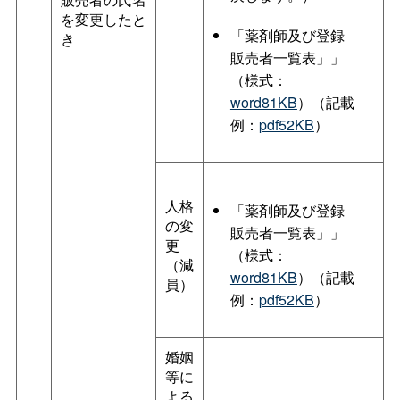
を変更したと
「薬剤師及び登録
き
販売者一覧表」」
（様式：
word81KB
）（記載
例：
pdf52KB
）
人格
「薬剤師及び登録
の変
販売者一覧表」」
更
（様式：
（減
word81KB
）（記載
員）
例：
pdf52KB
）
婚姻
等に
よる