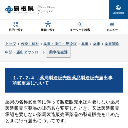
Language
目的で探す
組織で探す
キーワード検索
メニュー
トップ
>
医療・福祉
>
薬事・衛生・感染症
>
薬事
>
薬事
>
薬事関係
申請・届出ダウンロード
薬事衛生課
１-７-２-４．薬局製造販売医薬品製造販売届出事
項変更届について
薬局の名称変更等に伴って製造販売承認を要しない薬局
製造販売医薬品の販売名を変更したとき、又は製造販売
承認を要しない薬局製造販売医薬品の製造販売を止めた
ときに行う届出についてです。