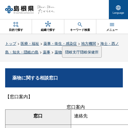
Language
目的で探す
組織で探す
キーワード検索
メニュー
トップ
>
医療・福祉
>
薬事・衛生・感染症
>
地方機関
>
海士・西ノ
島・知夫・隠岐の島
>
薬事
>
薬物
隠岐支庁隠岐保健所
薬物に関する相談窓口
【窓口案内】
窓口案内
窓口
連絡先