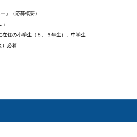
集ー」（応募概要）
ん」
に在住の小学生（５、６年生）、中学生
金）必着