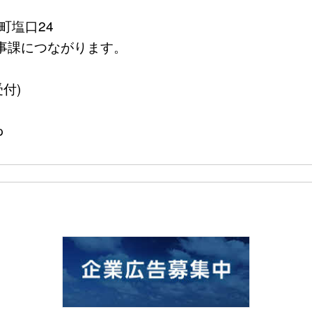
町塩口24
務医事課につながります。
受付)
p