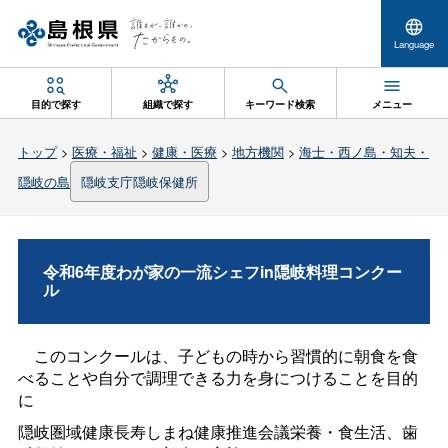
Language
目的で探す
組織で探す
キーワード検索
メニュー
トップ
>
医療・福祉
>
健康・医療
>
地方機関
>
海士・西ノ島・知夫・
隠岐の島
隠岐支庁隠岐保健所
令和6年度わが家の一流シェフin隠岐料理コンクー
ル
このコンクールは、子どもの時から習慣的に朝食を食
べることや自分で調理できる力を身につけることを目的
に
隠岐圏域健康長寿しまね健康推進会議栄養・食生活、歯