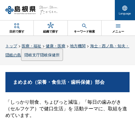
Language
目的で探す
組織で探す
キーワード検索
メニュー
トップ
>
医療・福祉
>
健康・医療
>
地方機関
>
海士・西ノ島・知夫・
隠岐の島
隠岐支庁隠岐保健所
まめまめ（栄養・食生活・歯科保健）部会
「しっかり朝食、ちょびっと減塩」「毎日の歯みがき
（セルフケア）で健口生活」を
活動テーマに、取組を進
めています。