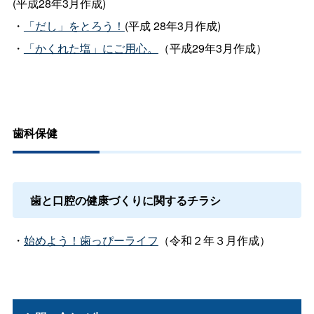
(
平成
28
年
3
月作成
)
・
「だし」をとろう！
(
平成
28
年
3
月作成
)
・
「かくれた塩」にご用心。
（平成29年3月作成）
歯科保健
歯と口腔の健康づくりに関するチラシ
・
始めよう！歯っぴーライフ
（令和２年３月作成）