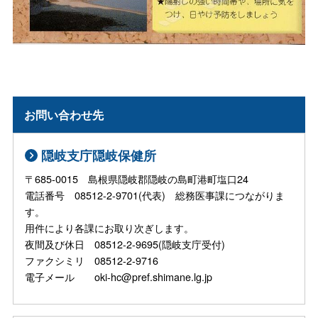
お問い合わせ先
隠岐支庁隠岐保健所
〒685-0015 島根県隠岐郡隠岐の島町港町塩口24
電話番号 08512-2-9701(代表) 総務医事課につながりま
す。
用件により各課にお取り次ぎします。
夜間及び休日 08512-2-9695(隠岐支庁受付)
ファクシミリ 08512-2-9716
電子メール oki-hc@pref.shimane.lg.jp