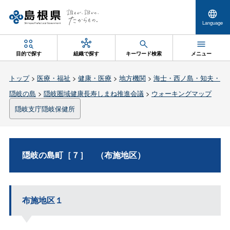
Language
目的で探す
組織で探す
キーワード検索
メニュー
トップ
>
医療・福祉
>
健康・医療
>
地方機関
>
海士・西ノ島・知夫・
隠岐の島
>
隠岐圏域健康長寿しまね推進会議
>
ウォーキングマップ
隠岐支庁隠岐保健所
隠岐の島町［７］ （布施地区）
布施地区１