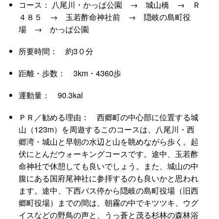
コース： 八尾川・かっぱ公園 → 城山橋 → Ｒ
４８５ → 玉若酢命神社前 → 隠岐の島町役
場 → かっぱ公園
所要時間： 約3０分
距離・歩数： 3km・4360歩
運動量： 90.3kal
ＰＲ／勧める理由： 西郷町の中心部に位置する城
山（123m）を周遊するこのコースは、八尾川・西
郷湾・城山と早朝の水辺と山を眺めながら歩く。起
伏にとんだウォーキングコースです。途中、玉若酢
命神社で休憩しても良いでしょう。また、城山の中
腹にある国府尾神社に参拝するのも良いかと思われ
ます。途中、下西バス停から隠岐の島町役場（旧西
郷町役場）までの間は、朝霧の中でキツツキ、ウグ
イスなどの野鳥の声と、うっ蒼と茂る杉林の森林浴