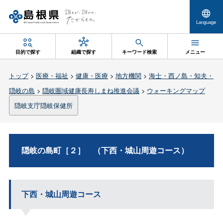
Language
目的で探す
組織で探す
キーワード検索
メニュー
トップ
>
医療・福祉
>
健康・医療
>
地方機関
>
海士・西ノ島・知夫・
隠岐の島
>
隠岐圏域健康長寿しまね推進会議
>
ウォーキングマップ
隠岐支庁隠岐保健所
隠岐の島町［２］ （下西・城山周遊コース）
下西・城山周遊コース