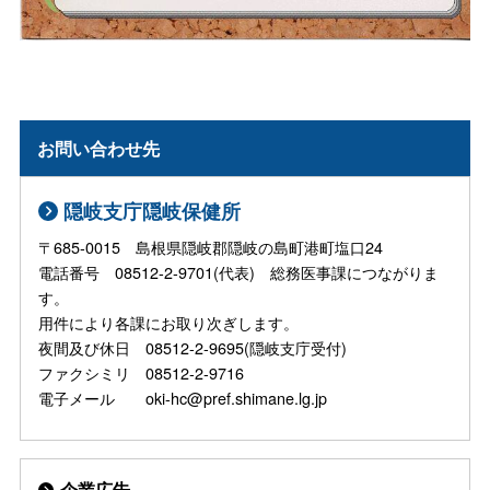
お問い合わせ先
隠岐支庁隠岐保健所
〒685-0015 島根県隠岐郡隠岐の島町港町塩口24
電話番号 08512-2-9701(代表) 総務医事課につながりま
す。
用件により各課にお取り次ぎします。
夜間及び休日 08512-2-9695(隠岐支庁受付)
ファクシミリ 08512-2-9716
電子メール oki-hc@pref.shimane.lg.jp
企業広告