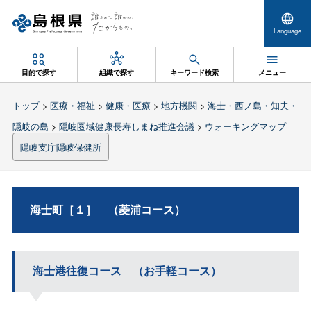
Language
目的で探す
組織で探す
キーワード検索
メニュー
トップ
>
医療・福祉
>
健康・医療
>
地方機関
>
海士・西ノ島・知夫・
隠岐の島
>
隠岐圏域健康長寿しまね推進会議
>
ウォーキングマップ
隠岐支庁隠岐保健所
海士町［１］ （菱浦コース）
海士港往復コース （お手軽コース）