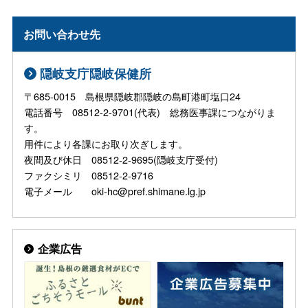
お問い合わせ先
隠岐支庁隠岐保健所
〒685-0015 島根県隠岐郡隠岐の島町港町塩口24
電話番号 08512-2-9701(代表) 総務医事課につながりま
す。
用件により各課にお取り次ぎします。
夜間及び休日 08512-2-9695(隠岐支庁受付)
ファクシミリ 08512-2-9716
電子メール oki-hc@pref.shimane.lg.jp
企業広告