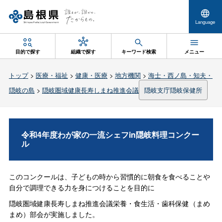
Language
目的で探す
組織で探す
キーワード検索
メニュー
トップ
>
医療・福祉
>
健康・医療
>
地方機関
>
海士・西ノ島・知夫・
隠岐の島
>
隠岐圏域健康長寿しまね推進会議
隠岐支庁隠岐保健所
令和4年度わが家の一流シェフin隠岐料理コンクー
ル
このコンクールは、子どもの時から習慣的に朝食を食べることや
自分で調理できる力を身につけることを目的に
隠岐圏域健康長寿しまね推進会議栄養・食生活・歯科保健（まめ
まめ）部会が実施しました。