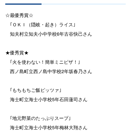
☆最優秀賞☆
｢ＯＫＩ（隠岐・起き）ライス｣
知夫村立知夫小中学校6年古谷快己さん
★優秀賞★
｢火を使わない！簡単ミニピザ！｣
西ノ島町立西ノ島中学校2年坂春乃さん
｢もちもちご飯ピッツァ｣
海士町立海士小学校5年石田蓮司さん
｢地元野菜のたっぷりスープ｣
海士町立海士小学校5年梅林大翔さん