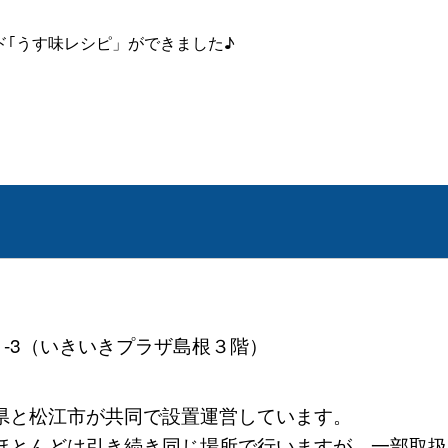
｢うす味レシピ」ができました♪
41-3（いきいきプラザ島根３階）
県と松江市が共同で設置運営しています。
とんどは引き続き同じ場所で行いますが、一部取扱