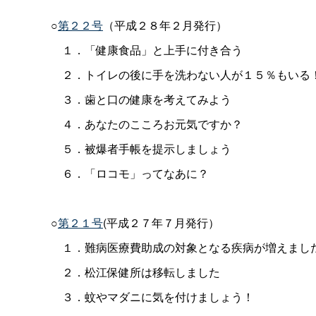
○
第２２号
（平成２８年２月発行）
１．「健康食品」と上手に付き合う
２．トイレの後に手を洗わない人が１５％もいる
３．歯と口の健康を考えてみよう
４．あなたのこころお元気ですか？
５．被爆者手帳を提示しましょう
６．「ロコモ」ってなあに？
○
第２１号
(平成２７年７月発行）
１．難病医療費助成の対象となる疾病が増えまし
２．松江保健所は移転しました
３．蚊やマダニに気を付けましょう！