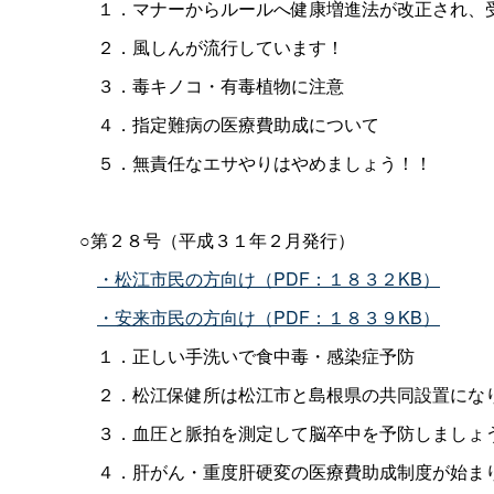
１．マナーからルールへ健康増進法が改正され、
２．風しんが流行しています！
３．毒キノコ・有毒植物に注意
４．指定難病の医療費助成について
５．無責任なエサやりはやめましょう！！
○第２８号（平成３１年２月発行）
・松江市民の方向け（PDF：１８３２KB）
・安来市民の方向け（PDF：１８３９KB）
１．正しい手洗いで食中毒・感染症予防
２．松江保健所は松江市と島根県の共同設置にな
３．血圧と脈拍を測定して脳卒中を予防しましょ
４．肝がん・重度肝硬変の医療費助成制度が始ま