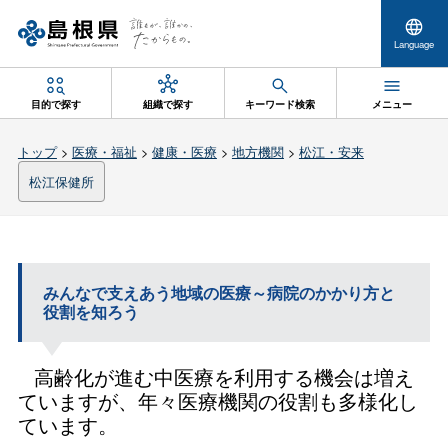
Language
目的で探す
組織で探す
キーワード検索
メニュー
トップ
>
医療・福祉
>
健康・医療
>
地方機関
>
松江・安来
松江保健所
みんなで支えあう地域の医療～病院のかかり方と
役割を知ろう
高齢化が進む中医療を利用する機会は増え
ていますが、年々医療機関の役割も多様化し
ています。