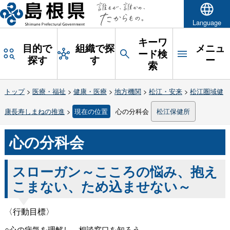
Language
キーワ
目的で
組織で探
メニュ
ード検
探す
す
ー
索
トップ
>
医療・福祉
>
健康・医療
>
地方機関
>
松江・安来
>
松江圏域健
康長寿しまねの推進
>
現在の位置
心の分科会
松江保健所
心の分科会
スローガン～こころの悩み、抱え
こまない、ため込ませない～
〈行動目標〉
○心の病気を理解し、相談窓口を知ろう