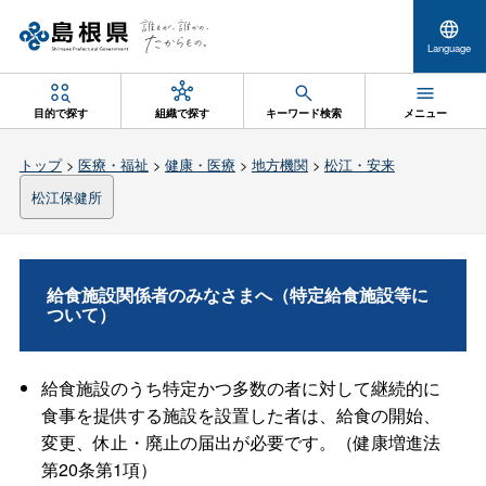
Language
目的で探す
組織で探す
キーワード検索
メニュー
トップ
>
医療・福祉
>
健康・医療
>
地方機関
>
松江・安来
松江保健所
給食施設関係者のみなさまへ（特定給食施設等に
ついて）
給食施設のうち特定かつ多数の者に対して継続的に
食事を提供する施設を設置した者は、給食の開始、
変更、休止・廃止の届出が必要です。（健康増進法
第20条第1項）