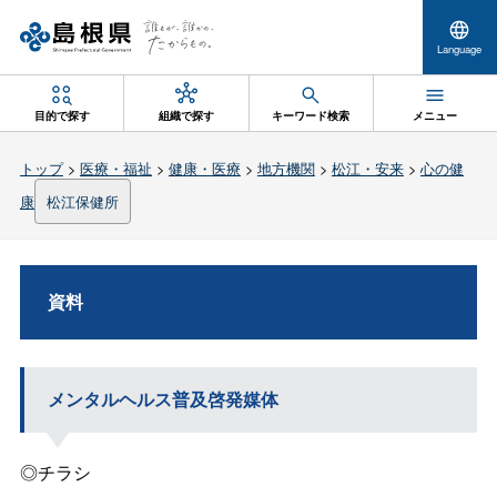
Language
目的で探す
組織で探す
キーワード検索
メニュー
トップ
>
医療・福祉
>
健康・医療
>
地方機関
>
松江・安来
>
心の健
康
松江保健所
資料
メンタルヘルス普及啓発媒体
◎チラシ