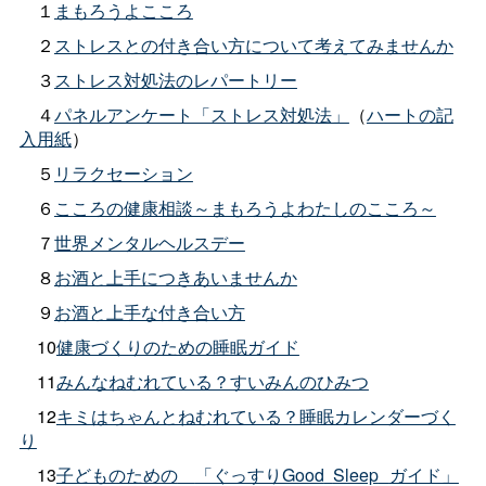
１
まもろうよこころ
２
ストレスとの付き合い方について考えてみませんか
３
ストレス対処法のレパートリー
４
パネルアンケート「ストレス対処法」
（
ハートの記
入用紙
）
５
リラクセーション
６
こころの健康相談～まもろうよわたしのこころ～
７
世界メンタルヘルスデー
８
お酒と上手につきあいませんか
９
お酒と上手な付き合い方
10
健康づくりのための睡眠ガイド
11
みんなねむれている？すいみんのひみつ
12
キミはちゃんとねむれている？睡眠カレンダーづく
り
13
子どものための
「ぐっすりGood
Sleep
ガイド」