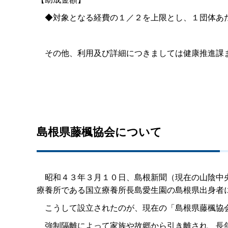
◆対象となる経費の１／２を上限とし、１団体あ
その他、利用及び詳細につきましては健康推進課
島根県藤楓協会について
昭和４３年３月１０日、島根新聞（現在の山陰中央
療養所である国立療養所長島愛生園の島根県出身者
こうして設立されたのが、現在の「島根県藤楓協
強制隔離によって家族や故郷から引き離され、長年