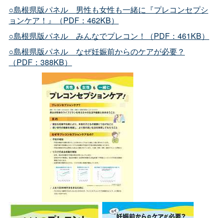
○島根県版パネ
ル
男性も女性も一緒に『プレコンセプシ
ョンケア！』（PDF：462KB）
○島根県版パネ
ル
みんなでプレコン！（PDF：461KB）
○島根県版パネ
ル
なぜ妊娠前からのケアが必要？
（PDF：388KB）