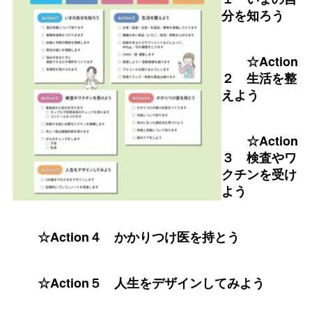
分を知ろう
☆Action
２
生活を整
えよう
☆Action
３
検査やワ
クチンを受け
よう
☆Action
４
かかりつけ医を持とう
☆Action
５
人生をデザインしてみよう