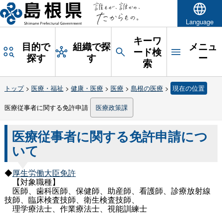
Language
キーワ
目的で
組織で探
メニュ
ード検
探す
す
ー
索
トップ
>
医療・福祉
>
健康・医療
>
医療
>
島根の医療
>
現在の位置
医療従事者に関する免許申請
医療政策課
医療従事者に関する免許申請につ
いて
◆
厚生労働大臣免許
【対象職種】
医師、歯科医師、保健師、助産師、看護師、診療放射線
技師、臨床検査技師、衛生検査技師、
理学療法士、作業療法士、視能訓練士