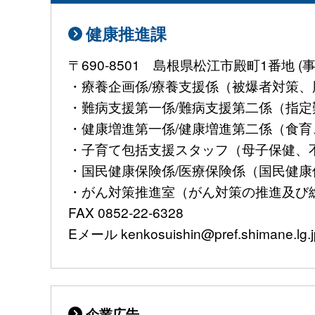
健康推進課
〒690-8501 島根県松江市殿町1番地
・療養企画係/療養支援係（被爆者対策、肝
・難病支援第一係/難病支援第二係（指定難病
・健康増進第一係/健康増進第二係（食育、
・子育て包括支援スタッフ（母子保健、不妊治
・国民健康保険係/医療保険係（国民健康保険
・がん対策推進室（がん対策の推進及び総合調
FAX 0852-22-6328
Eメール kenkosuishin@pref.shimane.lg.j
企業広告