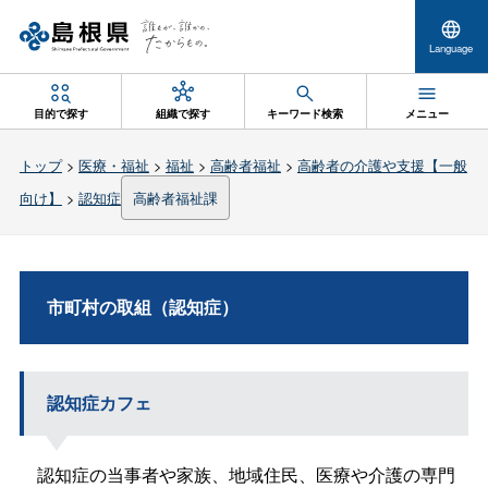
Language
目的で探す
組織で探す
キーワード検索
メニュー
トップ
>
医療・福祉
>
福祉
>
高齢者福祉
>
高齢者の介護や支援【一般
向け】
>
認知症
高齢者福祉課
市町村の取組（認知症）
認知症カフェ
認知症の当事者や家族、地域住民、医療や介護の専門