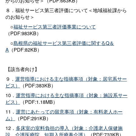
からのお知らせ＞（PDF:663KB）
８．福祉サービス第三者評価について＜地域福祉課から
のお知らせ＞
○
福祉サービス第三者評価事業について
（PDF:983KB）
○
島根県の福祉サービス第三者評価に関するQ＆
A
（PDF:82KB）
【該当者向け】
９．
運営指導における主な指摘事項（対象：居宅系サー
ビス）
（PDF:383KB）
10．
運営指導における主な指摘事項（対象：施設系サー
ビス）
（PDF:1.18MB）
11．
運営にあたっての留意事項（対象：有料老人ホー
ム）
（PDF:291KB）
12．
多床室の室料負担の導入（対象：介護老人保健施
設、介護医療院、短期入所療養介護）
（PDF:733KB）