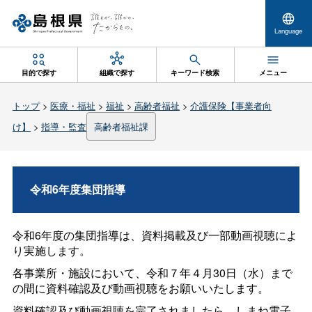
Language
目的で探す
組織で探す
キーワード検索
メニュー
トップ
>
医療・福祉
>
福祉
>
高齢者福祉
>
介護保険【事業者向
け】
>
指導・監査
高齢者福祉課
令和6年度集団指導
令和6年度の集団指導は、資料掲載及び一部動画視聴によ
り実施します。
各事業所・施設において、令和７年４月30日（水）まで
の間に資料確認及び動画視聴をお願いいたします。
資料確認及び動画視聴を完了されましたら、しまね電子