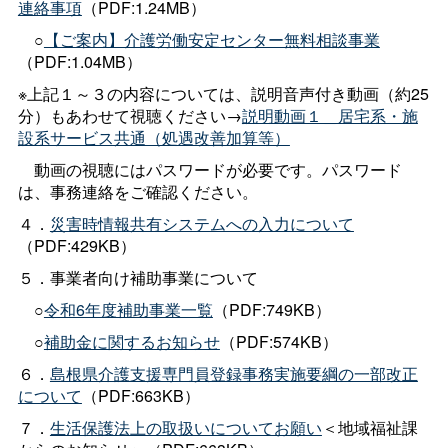
連絡事項
（PDF:1.24MB）
○
【ご案内】介護労働安定センター無料相談事業
（PDF:1.04MB）
※上記１～３の内容については、説明音声付き動画（約25
分）もあわせて視聴ください→
説明動画１＿居宅系・施
設系サービス共通（処遇改善加算等）
動画の視聴にはパスワードが必要です。パスワード
は、事務連絡をご確認ください。
４．
災害時情報共有システムへの入力について
（PDF:429KB）
５．事業者向け補助事業について
○
令和6年度補助事業一覧
（PDF:749KB）
○
補助金に関するお知らせ
（PDF:574KB）
６．
島根県介護支援専門員登録事務実施要綱の一部改正
について
（PDF:663KB）
７．
生活保護法上の取扱いについてお願い
＜地域福祉課