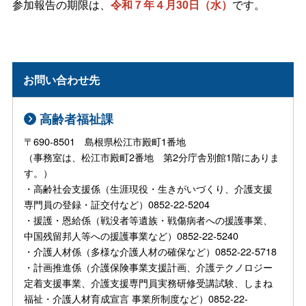
参加報告の期限は、
令和７年４月30日（水）
です。
お問い合わせ先
高齢者福祉課
〒690-8501 島根県松江市殿町1番地
（事務室は、松江市殿町2番地 第2分庁舎別館1階にありま
す。）
・高齢社会支援係（生涯現役・生きがいづくり、介護支援
専門員の登録・証交付など）0852-22-5204
・援護・恩給係（戦没者等遺族・戦傷病者への援護事業、
中国残留邦人等への援護事業など）0852-22-5240
・介護人材係（多様な介護人材の確保など）0852-22-5718
・計画推進係（介護保険事業支援計画、介護テクノロジー
定着支援事業、介護支援専門員実務研修受講試験、しまね
福祉・介護人材育成宣言 事業所制度など）0852-22-